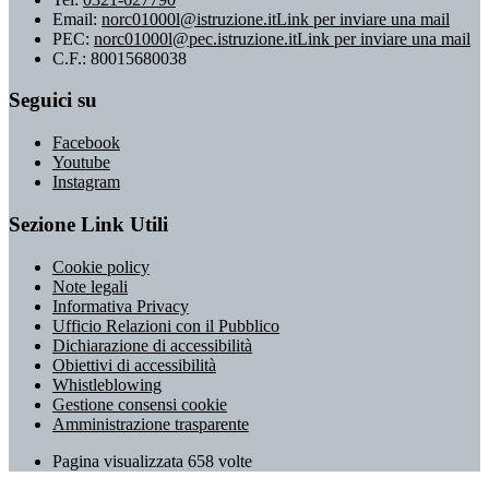
Email:
norc01000l@istruzione.it
Link per inviare una mail
PEC:
norc01000l@pec.istruzione.it
Link per inviare una mail
C.F.: 80015680038
Seguici su
Facebook
Youtube
Instagram
Sezione Link Utili
Cookie policy
Note legali
Informativa Privacy
Ufficio Relazioni con il Pubblico
Dichiarazione di accessibilità
Obiettivi di accessibilità
Whistleblowing
Gestione consensi cookie
Amministrazione trasparente
Pagina visualizzata
658
volte