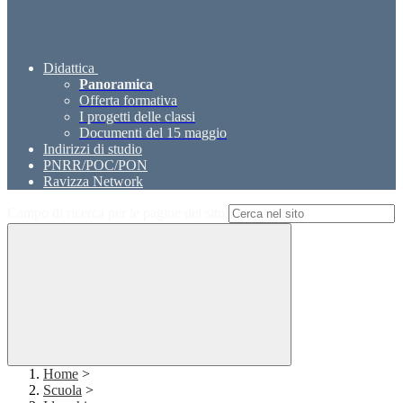
Didattica
Panoramica
Offerta formativa
I progetti delle classi
Documenti del 15 maggio
Indirizzi di studio
PNRR/POC/PON
Ravizza Network
Campo di ricerca per le pagine del sito
Home
>
Scuola
>