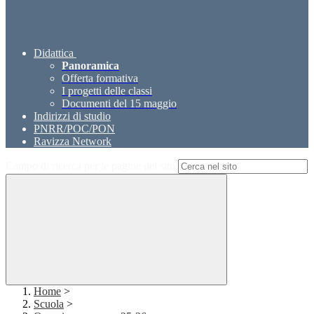
Didattica
Panoramica
Offerta formativa
I progetti delle classi
Documenti del 15 maggio
Indirizzi di studio
PNRR/POC/PON
Ravizza Network
Campo di ricerca per le pagine del sito
Home
>
Scuola
>