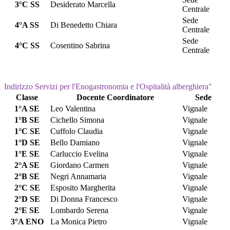
3°C SS
Desiderato Marcella
Centrale
Sede
4°A SS
Di Benedetto Chiara
Centrale
Sede
4°C SS
Cosentino Sabrina
Centrale
Indirizzo Servizi per l'Enogastronomia e l'Ospitalità alberghiera"
Classe
Docente Coordinatore
Sede
1°A SE
Leo Valentina
Vignale
1°B SE
Cichello Simona
Vignale
1°C SE
Cuffolo Claudia
Vignale
1°D SE
Bello Damiano
Vignale
1°E SE
Carluccio Evelina
Vignale
2°A SE
Giordano Carmen
Vignale
2°B SE
Negri Annamaria
Vignale
2°C SE
Esposito Margherita
Vignale
2°D SE
Di Donna Francesco
Vignale
2°E SE
Lombardo Serena
Vignale
3°A ENO
La Monica Pietro
Vignale