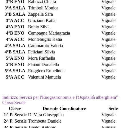
3°B ENO
Rabozzi Chiara
Vignale
3°A SALA
Trimboli Monica
Vignale
3°B SALA
Zappella Sara
Vignale
3°A ACC
Graziano Katia
Vignale
4°A ENO
Bretto Silvia
Vignale
4°B ENO
Campagna Mariagrazia
Vignale
4°A ACC
Montebuglio Katia
Vignale
4°A SALA
Cammaroto Valeria
Vignale
4°B SALA
Feliziani Silvia
Vignale
5°A ENO
Mora Raffaella
Vignale
5°B ENO
Flaiani Donatella
Vignale
5°A SALA
Ruggiero Ermelinda
Vignale
5°A ACC
Valentini Manuela
Vignale
Indirizzo Servizi per l'Enogastronomia e l'Ospitalità alberghiera" -
Corso Serale
Classe
Docente Coordinatore
Sede
1^ P. Serale
Di Vara Giuseppina
Vignale
2^ P. Serale
Trombetta Daniele
Vignale
3^ P. Serale
Tipaldi Antonio
Vignale