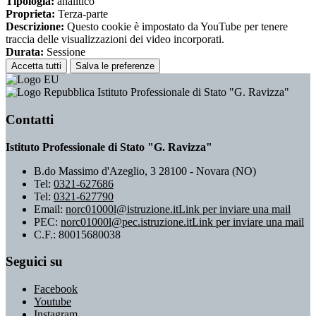
Tipologia:
analitico
Proprieta:
Terza-parte
Descrizione:
Questo cookie è impostato da YouTube per tenere
traccia delle visualizzazioni dei video incorporati.
Durata:
Sessione
Accetta tutti
Salva le preferenze
Istituto Professionale di Stato "G. Ravizza"
Contatti
Istituto Professionale di Stato "G. Ravizza"
B.do Massimo d'Azeglio, 3 28100 - Novara (NO)
Tel:
0321-627686
Tel:
0321-627790
Email:
norc01000l@istruzione.it
Link per inviare una mail
PEC:
norc01000l@pec.istruzione.it
Link per inviare una mail
C.F.: 80015680038
Seguici su
Facebook
Youtube
Instagram