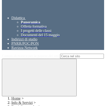
Didattica
Panoramica
Offerta formativa
I progetti delle classi
Documenti del 15 maggio
Indirizzi di studio
PNRR/POC/PON
Ravizza Network
Campo di ricerca per le pagine del sito
Home
>
Info & Servizi
>