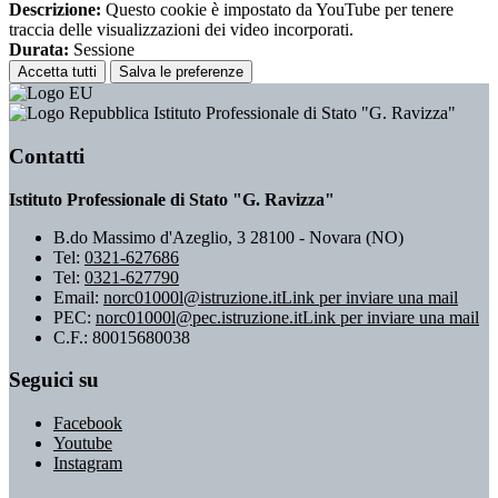
Descrizione:
Questo cookie è impostato da YouTube per tenere
traccia delle visualizzazioni dei video incorporati.
Durata:
Sessione
Accetta tutti
Salva le preferenze
Istituto Professionale di Stato "G. Ravizza"
Contatti
Istituto Professionale di Stato "G. Ravizza"
B.do Massimo d'Azeglio, 3 28100 - Novara (NO)
Tel:
0321-627686
Tel:
0321-627790
Email:
norc01000l@istruzione.it
Link per inviare una mail
PEC:
norc01000l@pec.istruzione.it
Link per inviare una mail
C.F.: 80015680038
Seguici su
Facebook
Youtube
Instagram