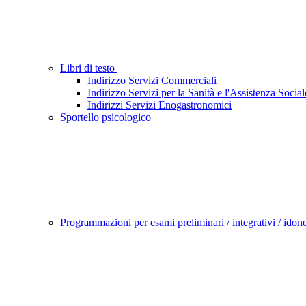
Libri di testo
Indirizzo Servizi Commerciali
Indirizzo Servizi per la Sanità e l'Assistenza Social
Indirizzi Servizi Enogastronomici
Sportello psicologico
Programmazioni per esami preliminari / integrativi / idon