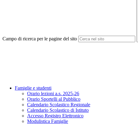
Campo di ricerca per le pagine del sito
Famiglie e studenti
Orario lezioni a.s. 2025-26
Orario Sportelli al Pubblico
Calendario Scolastico Regionale
Calendario Scolastico di Istituto
Accesso Registro Elettronico
Modulistica Famiglie