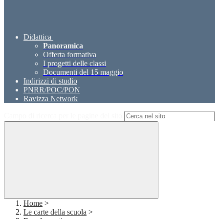
Didattica
Panoramica
Offerta formativa
I progetti delle classi
Documenti del 15 maggio
Indirizzi di studio
PNRR/POC/PON
Ravizza Network
Campo di ricerca per le pagine del sito
Home
>
Le carte della scuola
>