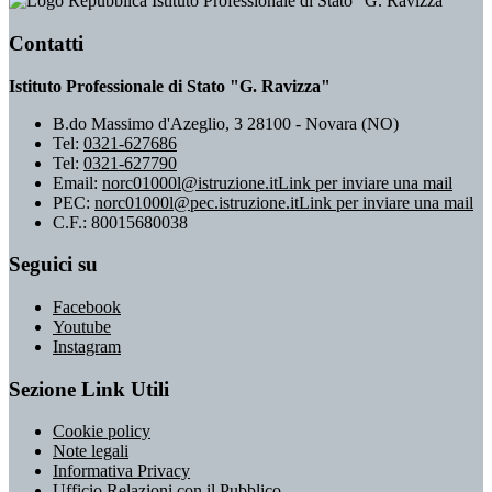
Istituto Professionale di Stato "G. Ravizza"
Contatti
Istituto Professionale di Stato "G. Ravizza"
B.do Massimo d'Azeglio, 3 28100 - Novara (NO)
Tel:
0321-627686
Tel:
0321-627790
Email:
norc01000l@istruzione.it
Link per inviare una mail
PEC:
norc01000l@pec.istruzione.it
Link per inviare una mail
C.F.: 80015680038
Seguici su
Facebook
Youtube
Instagram
Sezione Link Utili
Cookie policy
Note legali
Informativa Privacy
Ufficio Relazioni con il Pubblico