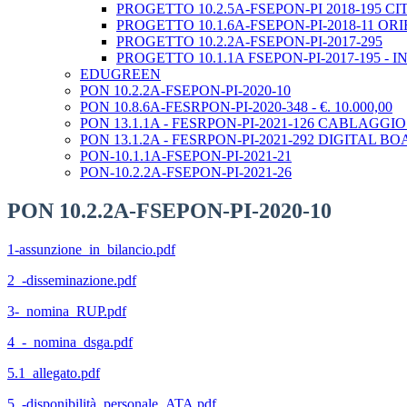
PROGETTO 10.2.5A-FSEPON-PI 2018-195
PROGETTO 10.1.6A-FSEPON-PI-2018-11 ORI
PROGETTO 10.2.2A-FSEPON-PI-2017-295
PROGETTO 10.1.1A FSEPON-PI-2017-195 - IN
EDUGREEN
PON 10.2.2A-FSEPON-PI-2020-10
PON 10.8.6A-FESRPON-PI-2020-348 - €. 10.000,00
PON 13.1.1A - FESRPON-PI-2021-126 CABLAGGIO
PON 13.1.2A - FESRPON-PI-2021-292 DIGITAL B
PON-10.1.1A-FSEPON-PI-2021-21
PON-10.2.2A-FSEPON-PI-2021-26
PON 10.2.2A-FSEPON-PI-2020-10
1-assunzione_in_bilancio.pdf
2_-disseminazione.pdf
3-_nomina_RUP.pdf
4_-_nomina_dsga.pdf
5.1_allegato.pdf
5_-disponibilità_personale_ATA.pdf