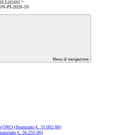
ali Europei
>
N-PI-2020-10
Menu di navigazione
(finanziato €. 31.092,00)
iato €. 56.355,00)