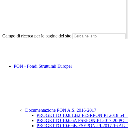
Campo di ricerca per le pagine del sito
PON - Fondi Strutturali Europei
Documentazione PON A.S. 2016-2017
PROGETTO 10.8.1.B2-FESRPON-PI-2018-5
PROGETTO 10.6.6A FSEPON-PI-2017-20 PO
PROGETTO 10.6.6B-FSEPON-PI-2017-16 ALT