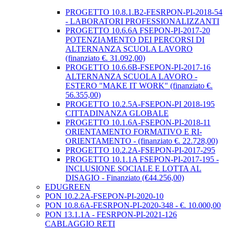
PROGETTO 10.8.1.B2-FESRPON-PI-2018-54
- LABORATORI PROFESSIONALIZZANTI
PROGETTO 10.6.6A FSEPON-PI-2017-20
POTENZIAMENTO DEI PERCORSI DI
ALTERNANZA SCUOLA LAVORO
(finanziato €. 31.092,00)
PROGETTO 10.6.6B-FSEPON-PI-2017-16
ALTERNANZA SCUOLA LAVORO -
ESTERO "MAKE IT WORK" (finanziato €.
56.355,00)
PROGETTO 10.2.5A-FSEPON-PI 2018-195
CITTADINANZA GLOBALE
PROGETTO 10.1.6A-FSEPON-PI-2018-11
ORIENTAMENTO FORMATIVO E RI-
ORIENTAMENTO - (finanziato €. 22.728,00)
PROGETTO 10.2.2A-FSEPON-PI-2017-295
PROGETTO 10.1.1A FSEPON-PI-2017-195 -
INCLUSIONE SOCIALE E LOTTA AL
DISAGIO - Finanziato (€44.256,00)
EDUGREEN
PON 10.2.2A-FSEPON-PI-2020-10
PON 10.8.6A-FESRPON-PI-2020-348 - €. 10.000,00
PON 13.1.1A - FESRPON-PI-2021-126
CABLAGGIO RETI