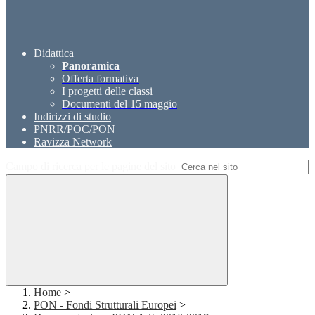
Didattica
Panoramica
Offerta formativa
I progetti delle classi
Documenti del 15 maggio
Indirizzi di studio
PNRR/POC/PON
Ravizza Network
Campo di ricerca per le pagine del sito
Home
>
PON - Fondi Strutturali Europei
>