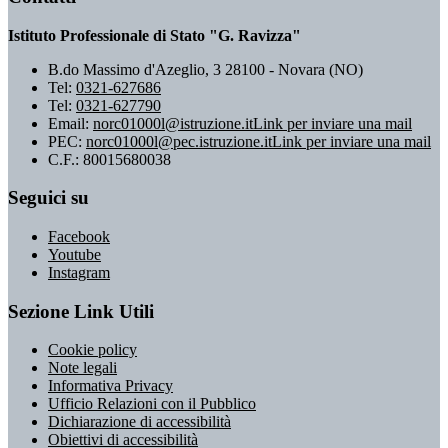
Istituto Professionale di Stato "G. Ravizza"
B.do Massimo d'Azeglio, 3 28100 - Novara (NO)
Tel:
0321-627686
Tel:
0321-627790
Email:
norc01000l@istruzione.it
Link per inviare una mail
PEC:
norc01000l@pec.istruzione.it
Link per inviare una mail
C.F.: 80015680038
Seguici su
Facebook
Youtube
Instagram
Sezione Link Utili
Cookie policy
Note legali
Informativa Privacy
Ufficio Relazioni con il Pubblico
Dichiarazione di accessibilità
Obiettivi di accessibilità