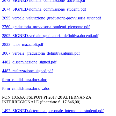
2673_SIGNED-nomina_commissione_docenti.pdf
2674_SIGNED-nomina_commissione_studenti.pdf
2695_verbale_valutazione_graduatoria-provvisoria_tutor.pdf
2760_graduatoria_provvisoria_studenti_piemonte.pdf
2805_SIGNED-verbale_graduatoria_definitiva.docenti.pdf
2823_tutor_mazzuoli.pdf
3067_verbale_graduatoria_definitiva.alunni.pdf
4482_disseminazione_signed.pdf
4483_realizzazione_signed.pdf
form_candidatura.docx.doc
form_candidatura.docx_..doc
PON 10.6.6A-FSEPON-PI-2017-20 ALTERNANZA
INTERREGIONALE (finanziato €. 17.646,00)
1492_SIGNED-determina_personale_interno__e_studenti.pdf