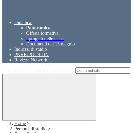
Didattica
Panoramica
Offerta formativa
I progetti delle classi
Documenti del 15 maggio
Indirizzi di studio
PNRR/POC/PON
Ravizza Network
Campo di ricerca per le pagine del sito
Home
>
Percorsi di studio
>