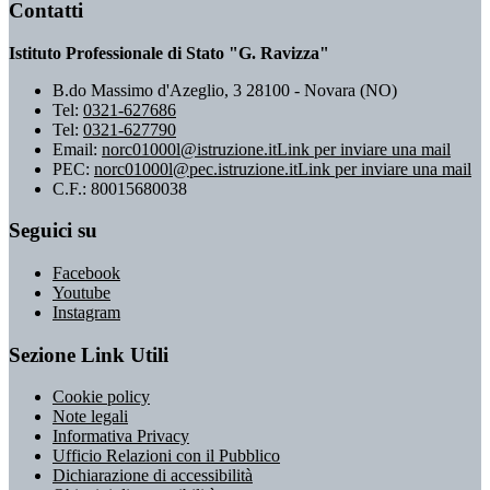
Contatti
Istituto Professionale di Stato "G. Ravizza"
B.do Massimo d'Azeglio, 3 28100 - Novara (NO)
Tel:
0321-627686
Tel:
0321-627790
Email:
norc01000l@istruzione.it
Link per inviare una mail
PEC:
norc01000l@pec.istruzione.it
Link per inviare una mail
C.F.: 80015680038
Seguici su
Facebook
Youtube
Instagram
Sezione Link Utili
Cookie policy
Note legali
Informativa Privacy
Ufficio Relazioni con il Pubblico
Dichiarazione di accessibilità