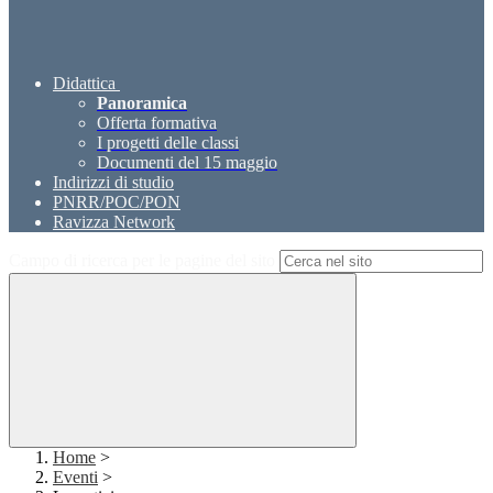
Didattica
Panoramica
Offerta formativa
I progetti delle classi
Documenti del 15 maggio
Indirizzi di studio
PNRR/POC/PON
Ravizza Network
Campo di ricerca per le pagine del sito
Home
>
Eventi
>