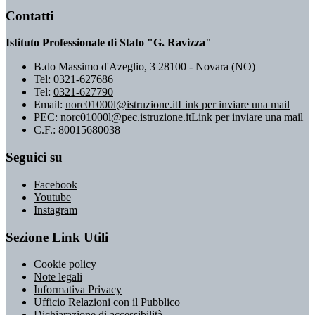
Contatti
Istituto Professionale di Stato "G. Ravizza"
B.do Massimo d'Azeglio, 3 28100 - Novara (NO)
Tel:
0321-627686
Tel:
0321-627790
Email:
norc01000l@istruzione.it
Link per inviare una mail
PEC:
norc01000l@pec.istruzione.it
Link per inviare una mail
C.F.: 80015680038
Seguici su
Facebook
Youtube
Instagram
Sezione Link Utili
Cookie policy
Note legali
Informativa Privacy
Ufficio Relazioni con il Pubblico
Dichiarazione di accessibilità