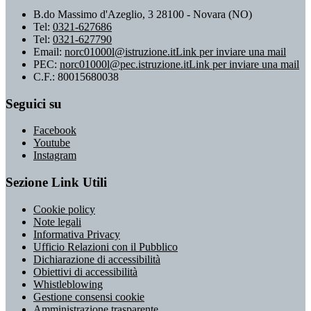
B.do Massimo d'Azeglio, 3 28100 - Novara (NO)
Tel:
0321-627686
Tel:
0321-627790
Email:
norc01000l@istruzione.it
Link per inviare una mail
PEC:
norc01000l@pec.istruzione.it
Link per inviare una mail
C.F.: 80015680038
Seguici su
Facebook
Youtube
Instagram
Sezione Link Utili
Cookie policy
Note legali
Informativa Privacy
Ufficio Relazioni con il Pubblico
Dichiarazione di accessibilità
Obiettivi di accessibilità
Whistleblowing
Gestione consensi cookie
Amministrazione trasparente