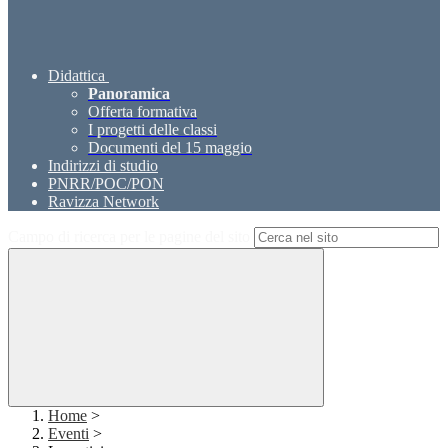
Didattica
Panoramica
Offerta formativa
I progetti delle classi
Documenti del 15 maggio
Indirizzi di studio
PNRR/POC/PON
Ravizza Network
Campo di ricerca per le pagine del sito
Home
>
Eventi
>