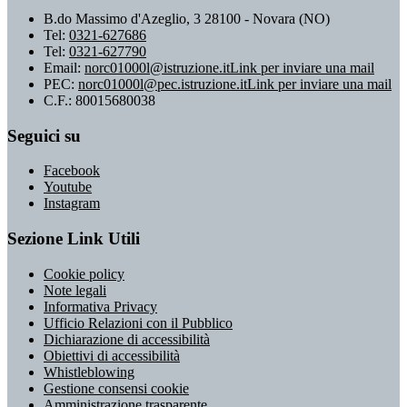
B.do Massimo d'Azeglio, 3 28100 - Novara (NO)
Tel:
0321-627686
Tel:
0321-627790
Email:
norc01000l@istruzione.it
Link per inviare una mail
PEC:
norc01000l@pec.istruzione.it
Link per inviare una mail
C.F.: 80015680038
Seguici su
Facebook
Youtube
Instagram
Sezione Link Utili
Cookie policy
Note legali
Informativa Privacy
Ufficio Relazioni con il Pubblico
Dichiarazione di accessibilità
Obiettivi di accessibilità
Whistleblowing
Gestione consensi cookie
Amministrazione trasparente