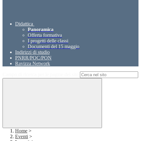
Didattica
Panoramica
Offerta formativa
I progetti delle classi
Documenti del 15 maggio
Indirizzi di studio
PNRR/POC/PON
Ravizza Network
Campo di ricerca per le pagine del sito
Home
>
Eventi
>