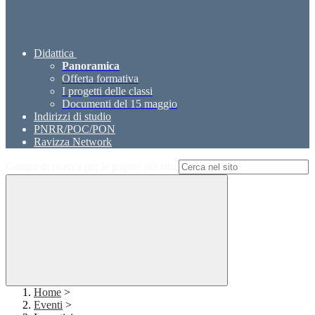
Didattica
Panoramica
Offerta formativa
I progetti delle classi
Documenti del 15 maggio
Indirizzi di studio
PNRR/POC/PON
Ravizza Network
Campo di ricerca per le pagine del sito
Home
>
Eventi
>