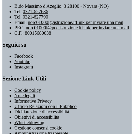
B.do Massimo d'Azeglio, 3 28100 - Novara (NO)
Tel:
0321-627686
Tel:
0321-627790
Email:
norc01000l@istruzione.it
Link per inviare una mail
PEC:
norc01000l@pec.istruzione.it
Link per inviare una mail
C.F.: 80015680038
Seguici su
Facebook
Youtube
Instagram
Sezione Link Utili
Cookie policy
Note legali
Informativa Privacy
Ufficio Relazioni con il Pubblico
Dichiarazione di accessibilità
Obiettivi di accessibilità
Whistleblowing
Gestione consensi cookie
Amministrazione trasparente