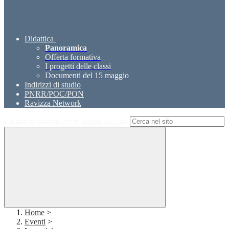
Didattica
Panoramica
Offerta formativa
I progetti delle classi
Documenti del 15 maggio
Indirizzi di studio
PNRR/POC/PON
Ravizza Network
Campo di ricerca per le pagine del sito
Home
>
Eventi
>