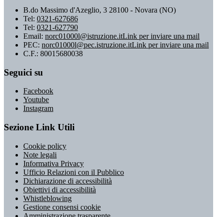
B.do Massimo d'Azeglio, 3 28100 - Novara (NO)
Tel:
0321-627686
Tel:
0321-627790
Email:
norc01000l@istruzione.it
Link per inviare una mail
PEC:
norc01000l@pec.istruzione.it
Link per inviare una mail
C.F.: 80015680038
Seguici su
Facebook
Youtube
Instagram
Sezione Link Utili
Cookie policy
Note legali
Informativa Privacy
Ufficio Relazioni con il Pubblico
Dichiarazione di accessibilità
Obiettivi di accessibilità
Whistleblowing
Gestione consensi cookie
Amministrazione trasparente