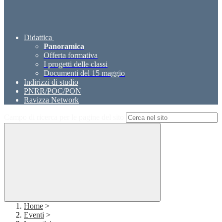
Didattica
Panoramica
Offerta formativa
I progetti delle classi
Documenti del 15 maggio
Indirizzi di studio
PNRR/POC/PON
Ravizza Network
Campo di ricerca per le pagine del sito
Home
>
Eventi
>