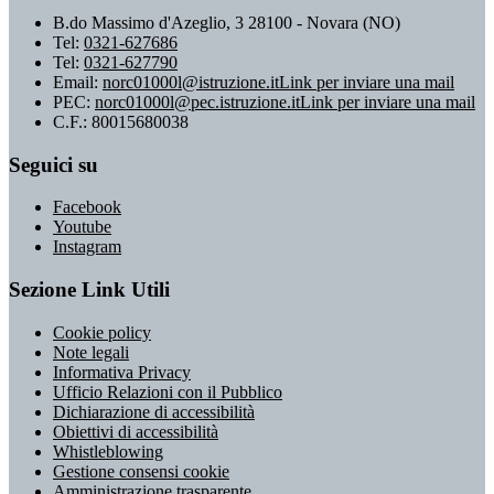
B.do Massimo d'Azeglio, 3 28100 - Novara (NO)
Tel:
0321-627686
Tel:
0321-627790
Email:
norc01000l@istruzione.it
Link per inviare una mail
PEC:
norc01000l@pec.istruzione.it
Link per inviare una mail
C.F.: 80015680038
Seguici su
Facebook
Youtube
Instagram
Sezione Link Utili
Cookie policy
Note legali
Informativa Privacy
Ufficio Relazioni con il Pubblico
Dichiarazione di accessibilità
Obiettivi di accessibilità
Whistleblowing
Gestione consensi cookie
Amministrazione trasparente