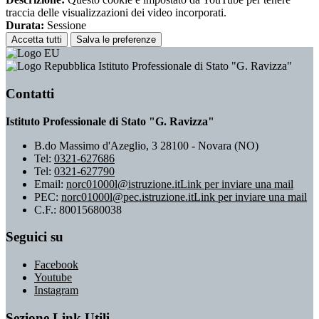
traccia delle visualizzazioni dei video incorporati.
Durata:
Sessione
Accetta tutti
Salva le preferenze
Istituto Professionale di Stato "G. Ravizza"
Contatti
Istituto Professionale di Stato "G. Ravizza"
B.do Massimo d'Azeglio, 3 28100 - Novara (NO)
Tel:
0321-627686
Tel:
0321-627790
Email:
norc01000l@istruzione.it
Link per inviare una mail
PEC:
norc01000l@pec.istruzione.it
Link per inviare una mail
C.F.: 80015680038
Seguici su
Facebook
Youtube
Instagram
Sezione Link Utili