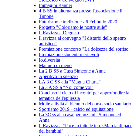
Immagini Banner
4 B SS in alternanza presso l'associazione il
Timone
Futurismo e tradizione - 6 Febbraio 2020
Progetto "Coloriamo le nostre aule"
Il Ravizza a Degusto
Il ravizza al convegno "I disturbi dello spettro
autistico"
Premiazione concorso "La dolcezza del sorriso"
Premiazione studenti meritevoli
Io.diversità
Mai uno di meno
La 2 B SS a Casa Simeone a Anna
Aperitivo in silenzio
LA 3 C SS alla "Magna Charta"
La 3 A SS a "Noi come voi"
Concluso il ciclo di incontri per approfondire la
tematica dell'epilessia
Molte attività al biennio del corso socio sanitario
Sportiamo 2019 - calcio ed equitazione
La 3C ss alla casa per anziani "Simeone ed
Anna"
Il Ravizza a "Pace in tutte le terre-Marcia di pace
dei bambini"