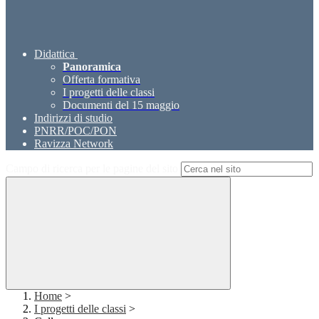
Didattica
Panoramica
Offerta formativa
I progetti delle classi
Documenti del 15 maggio
Indirizzi di studio
PNRR/POC/PON
Ravizza Network
Campo di ricerca per le pagine del sito
Home
>
I progetti delle classi
>