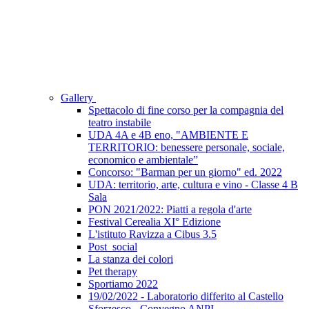
Gallery
Spettacolo di fine corso per la compagnia del
teatro instabile
UDA 4A e 4B eno, "AMBIENTE E
TERRITORIO: benessere personale, sociale,
economico e ambientale”
Concorso: "Barman per un giorno" ed. 2022
UDA: territorio, arte, cultura e vino - Classe 4 B
Sala
PON 2021/2022: Piatti a regola d'arte
Festival Cerealia XI° Edizione
L'istituto Ravizza a Cibus 3.5
Post_social
La stanza dei colori
Pet therapy
Sportiamo 2022
19/02/2022 - Laboratorio differito al Castello
Sforzesco - Convegno ANPI