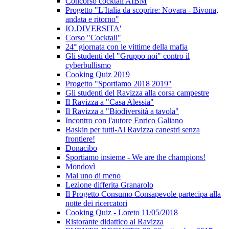
Concorso cocktail AIBM
Progetto "L'Italia da scoprire: Novara - Bivona,
andata e ritorno"
IO.DIVERSITA'
Corso "Cocktail"
24° giornata con le vittime della mafia
Gli studenti del "Gruppo noi" contro il
cyberbullismo
Cooking Quiz 2019
Progetto "Sportiamo 2018 2019"
Gli studenti del Ravizza alla corsa campestre
Il Ravizza a "Casa Alessia"
Il Ravizza a "Biodiversità a tavola"
Incontro con l'autore Enrico Galiano
Baskin per tutti-Al Ravizza canestri senza
frontiere!
Donacibo
Sportiamo insieme - We are the champions!
Mondovì
Mai uno di meno
Lezione differita Granarolo
Il Progetto Consumo Consapevole partecipa alla
notte dei ricercatori
Cooking Quiz - Loreto 11/05/2018
Ristorante didattico al Ravizza