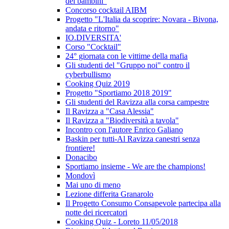
dei bambini"
Concorso cocktail AIBM
Progetto "L'Italia da scoprire: Novara - Bivona,
andata e ritorno"
IO.DIVERSITA'
Corso "Cocktail"
24° giornata con le vittime della mafia
Gli studenti del "Gruppo noi" contro il
cyberbullismo
Cooking Quiz 2019
Progetto "Sportiamo 2018 2019"
Gli studenti del Ravizza alla corsa campestre
Il Ravizza a "Casa Alessia"
Il Ravizza a "Biodiversità a tavola"
Incontro con l'autore Enrico Galiano
Baskin per tutti-Al Ravizza canestri senza
frontiere!
Donacibo
Sportiamo insieme - We are the champions!
Mondovì
Mai uno di meno
Lezione differita Granarolo
Il Progetto Consumo Consapevole partecipa alla
notte dei ricercatori
Cooking Quiz - Loreto 11/05/2018