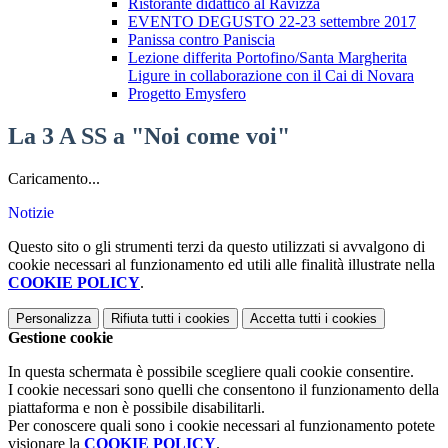
Ristorante didattico al Ravizza
EVENTO DEGUSTO 22-23 settembre 2017
Panissa contro Paniscia
Lezione differita Portofino/Santa Margherita
Ligure in collaborazione con il Cai di Novara
Progetto Emysfero
La 3 A SS a "Noi come voi"
Caricamento...
Notizie
Questo sito o gli strumenti terzi da questo utilizzati si avvalgono di
cookie necessari al funzionamento ed utili alle finalità illustrate nella
COOKIE POLICY
.
Personalizza
Rifiuta tutti
i cookies
Accetta tutti
i cookies
Gestione cookie
In questa schermata è possibile scegliere quali cookie consentire.
I cookie necessari sono quelli che consentono il funzionamento della
piattaforma e non è possibile disabilitarli.
Per conoscere quali sono i cookie necessari al funzionamento potete
visionare la
COOKIE POLICY
.