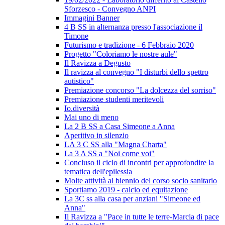
Sforzesco - Convegno ANPI
Immagini Banner
4 B SS in alternanza presso l'associazione il
Timone
Futurismo e tradizione - 6 Febbraio 2020
Progetto "Coloriamo le nostre aule"
Il Ravizza a Degusto
Il ravizza al convegno "I disturbi dello spettro
autistico"
Premiazione concorso "La dolcezza del sorriso"
Premiazione studenti meritevoli
Io.diversità
Mai uno di meno
La 2 B SS a Casa Simeone a Anna
Aperitivo in silenzio
LA 3 C SS alla "Magna Charta"
La 3 A SS a "Noi come voi"
Concluso il ciclo di incontri per approfondire la
tematica dell'epilessia
Molte attività al biennio del corso socio sanitario
Sportiamo 2019 - calcio ed equitazione
La 3C ss alla casa per anziani "Simeone ed
Anna"
Il Ravizza a "Pace in tutte le terre-Marcia di pace