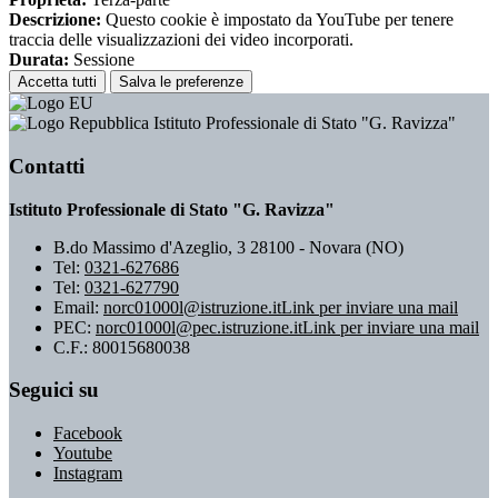
Descrizione:
Questo cookie è impostato da YouTube per tenere
traccia delle visualizzazioni dei video incorporati.
Durata:
Sessione
Accetta tutti
Salva le preferenze
Istituto Professionale di Stato "G. Ravizza"
Contatti
Istituto Professionale di Stato "G. Ravizza"
B.do Massimo d'Azeglio, 3 28100 - Novara (NO)
Tel:
0321-627686
Tel:
0321-627790
Email:
norc01000l@istruzione.it
Link per inviare una mail
PEC:
norc01000l@pec.istruzione.it
Link per inviare una mail
C.F.: 80015680038
Seguici su
Facebook
Youtube
Instagram