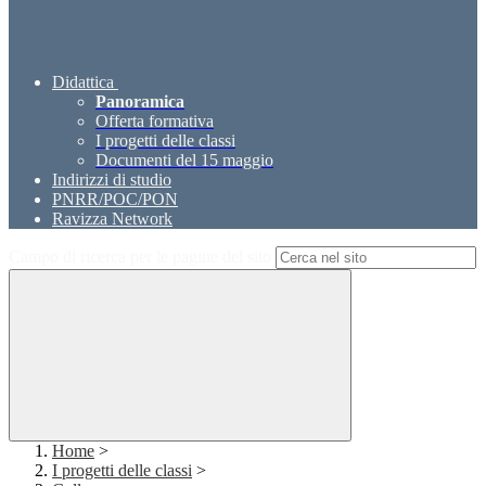
Didattica
Panoramica
Offerta formativa
I progetti delle classi
Documenti del 15 maggio
Indirizzi di studio
PNRR/POC/PON
Ravizza Network
Campo di ricerca per le pagine del sito
Home
>
I progetti delle classi
>