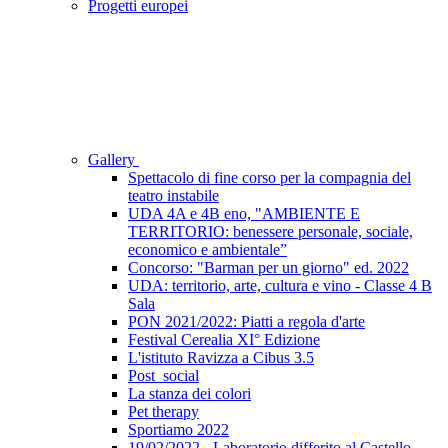
Progetti europei
Gallery
Spettacolo di fine corso per la compagnia del
teatro instabile
UDA 4A e 4B eno, "AMBIENTE E
TERRITORIO: benessere personale, sociale,
economico e ambientale”
Concorso: "Barman per un giorno" ed. 2022
UDA: territorio, arte, cultura e vino - Classe 4 B
Sala
PON 2021/2022: Piatti a regola d'arte
Festival Cerealia XI° Edizione
L'istituto Ravizza a Cibus 3.5
Post_social
La stanza dei colori
Pet therapy
Sportiamo 2022
19/02/2022 - Laboratorio differito al Castello