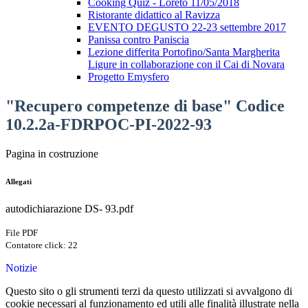
Cooking Quiz - Loreto 11/05/2018
Ristorante didattico al Ravizza
EVENTO DEGUSTO 22-23 settembre 2017
Panissa contro Paniscia
Lezione differita Portofino/Santa Margherita
Ligure in collaborazione con il Cai di Novara
Progetto Emysfero
"Recupero competenze di base" Codice
10.2.2a-FDRPOC-PI-2022-93
Pagina in costruzione
Allegati
autodichiarazione DS- 93.pdf
File PDF
Contatore click: 22
Notizie
Questo sito o gli strumenti terzi da questo utilizzati si avvalgono di
cookie necessari al funzionamento ed utili alle finalità illustrate nella