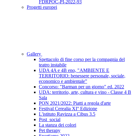
FDRPOC-PI-2022-93
Progetti europei
Gallery
Spettacolo di fine corso per la compagnia del
teatro instabile
UDA 4A e 4B eno, "AMBIENTE E
TERRITORIO: benessere personale, sociale,
economico e ambientale”
Concorso: "Barman per un giorno" ed. 2022
UDA: territorio, arte, cultura e vino - Classe 4 B
Sala
PON 2021/2022: Piatti a regola d'arte
Festival Cerealia XI° Edizione
L'istituto Ravizza a Cibus 3.5
Post_social
La stanza dei colori
Pet therapy
Sportiamo 2022