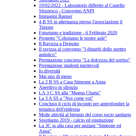
19/02/2022 - Laboratorio differito al Castello
Sforzesco - Convegno ANPI
Immagini Banner
4 B SS in alternanza presso l'associazione il
Timone
Futurismo e tradizione - 6 Febbraio 2020
Progetto "Coloriamo le nostre aule"
Il Ravizza a Degusto
Il ravizza al convegno "I disturbi dello spettro
autistico"
Premiazione concorso "La dolcezza del sorriso"
Premiazione studenti meritevoli
Io.diversità
Mai uno di meno
La 2 B SS a Casa Simeone a Anna
Aperitivo in silenzio
LA 3 C SS alla "Magna Charta"
La 3 A SS a "Noi come voi"
Concluso il ciclo di incontri per approfondire la
tematica dell'epilessia
Molte attività al biennio del corso socio sanitario
Sportiamo 2019 - calcio ed equitazione
La 3C ss alla casa per anziani "Simeone ed
Anna"