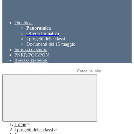
Didattica
Panoramica
Offerta formativa
I progetti delle classi
Documenti del 15 maggio
Indirizzi di studio
PNRR/POC/PON
Ravizza Network
Campo di ricerca per le pagine del sito
Home
>
I progetti delle classi
>