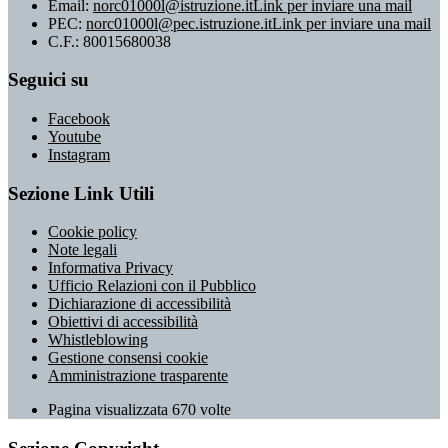
Email:
norc01000l@istruzione.it
Link per inviare una mail
PEC:
norc01000l@pec.istruzione.it
Link per inviare una mail
C.F.: 80015680038
Seguici su
Facebook
Youtube
Instagram
Sezione Link Utili
Cookie policy
Note legali
Informativa Privacy
Ufficio Relazioni con il Pubblico
Dichiarazione di accessibilità
Obiettivi di accessibilità
Whistleblowing
Gestione consensi cookie
Amministrazione trasparente
Pagina visualizzata
670
volte