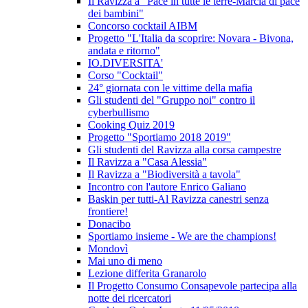
Il Ravizza a "Pace in tutte le terre-Marcia di pace
dei bambini"
Concorso cocktail AIBM
Progetto "L'Italia da scoprire: Novara - Bivona,
andata e ritorno"
IO.DIVERSITA'
Corso "Cocktail"
24° giornata con le vittime della mafia
Gli studenti del "Gruppo noi" contro il
cyberbullismo
Cooking Quiz 2019
Progetto "Sportiamo 2018 2019"
Gli studenti del Ravizza alla corsa campestre
Il Ravizza a "Casa Alessia"
Il Ravizza a "Biodiversità a tavola"
Incontro con l'autore Enrico Galiano
Baskin per tutti-Al Ravizza canestri senza
frontiere!
Donacibo
Sportiamo insieme - We are the champions!
Mondovì
Mai uno di meno
Lezione differita Granarolo
Il Progetto Consumo Consapevole partecipa alla
notte dei ricercatori