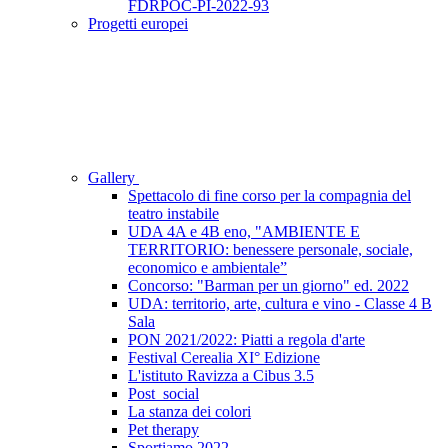
FDRPOC-PI-2022-93
Progetti europei
Gallery
Spettacolo di fine corso per la compagnia del
teatro instabile
UDA 4A e 4B eno, "AMBIENTE E
TERRITORIO: benessere personale, sociale,
economico e ambientale”
Concorso: "Barman per un giorno" ed. 2022
UDA: territorio, arte, cultura e vino - Classe 4 B
Sala
PON 2021/2022: Piatti a regola d'arte
Festival Cerealia XI° Edizione
L'istituto Ravizza a Cibus 3.5
Post_social
La stanza dei colori
Pet therapy
Sportiamo 2022