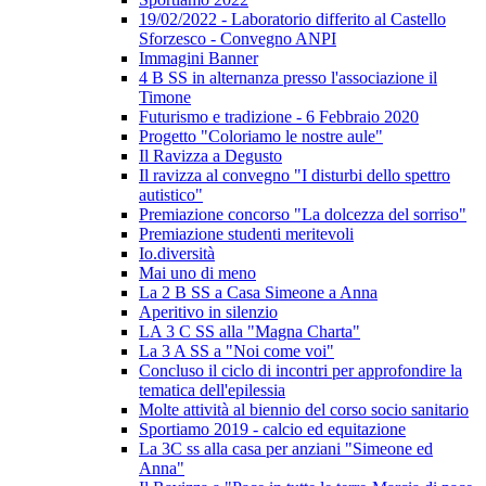
19/02/2022 - Laboratorio differito al Castello
Sforzesco - Convegno ANPI
Immagini Banner
4 B SS in alternanza presso l'associazione il
Timone
Futurismo e tradizione - 6 Febbraio 2020
Progetto "Coloriamo le nostre aule"
Il Ravizza a Degusto
Il ravizza al convegno "I disturbi dello spettro
autistico"
Premiazione concorso "La dolcezza del sorriso"
Premiazione studenti meritevoli
Io.diversità
Mai uno di meno
La 2 B SS a Casa Simeone a Anna
Aperitivo in silenzio
LA 3 C SS alla "Magna Charta"
La 3 A SS a "Noi come voi"
Concluso il ciclo di incontri per approfondire la
tematica dell'epilessia
Molte attività al biennio del corso socio sanitario
Sportiamo 2019 - calcio ed equitazione
La 3C ss alla casa per anziani "Simeone ed
Anna"