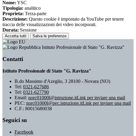
Nome:
YSC
Tipologia:
analitico
Proprieta:
Terza-parte
Descrizione:
Questo cookie è impostato da YouTube per tenere
traccia delle visualizzazioni dei video incorporati.
Durata:
Sessione
Accetta tutti
Salva le preferenze
Istituto Professionale di Stato "G. Ravizza"
Contatti
Istituto Professionale di Stato "G. Ravizza"
B.do Massimo d'Azeglio, 3 28100 - Novara (NO)
Tel:
0321-627686
Tel:
0321-627790
Email:
norc01000l@istruzione.it
Link per inviare una mail
PEC:
norc01000l@pec.istruzione.it
Link per inviare una mail
C.F.: 80015680038
Seguici su
Facebook