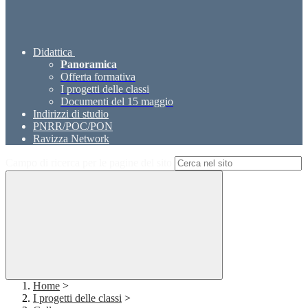
Didattica
Panoramica
Offerta formativa
I progetti delle classi
Documenti del 15 maggio
Indirizzi di studio
PNRR/POC/PON
Ravizza Network
Campo di ricerca per le pagine del sito
Home
>
I progetti delle classi
>