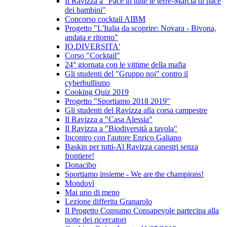
Il Ravizza a "Pace in tutte le terre-Marcia di pace
dei bambini"
Concorso cocktail AIBM
Progetto "L'Italia da scoprire: Novara - Bivona,
andata e ritorno"
IO.DIVERSITA'
Corso "Cocktail"
24° giornata con le vittime della mafia
Gli studenti del "Gruppo noi" contro il
cyberbullismo
Cooking Quiz 2019
Progetto "Sportiamo 2018 2019"
Gli studenti del Ravizza alla corsa campestre
Il Ravizza a "Casa Alessia"
Il Ravizza a "Biodiversità a tavola"
Incontro con l'autore Enrico Galiano
Baskin per tutti-Al Ravizza canestri senza
frontiere!
Donacibo
Sportiamo insieme - We are the champions!
Mondovì
Mai uno di meno
Lezione differita Granarolo
Il Progetto Consumo Consapevole partecipa alla
notte dei ricercatori