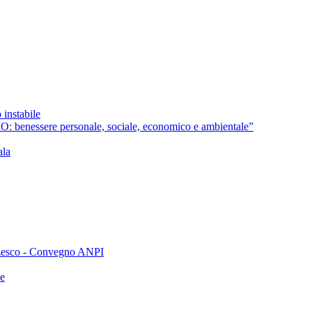
 instabile
nessere personale, sociale, economico e ambientale”
ala
orzesco - Convegno ANPI
ne