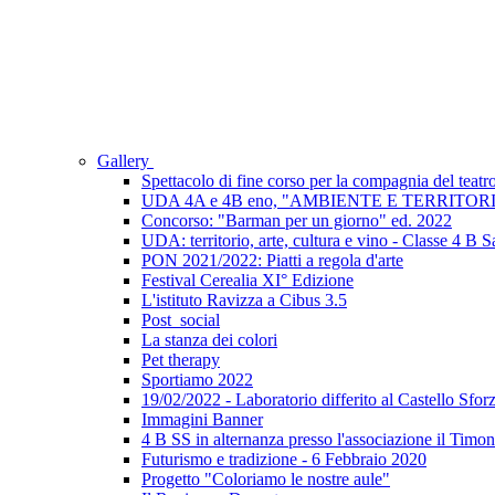
Gallery
Spettacolo di fine corso per la compagnia del teatro
UDA 4A e 4B eno, "AMBIENTE E TERRITORIO: be
Concorso: "Barman per un giorno" ed. 2022
UDA: territorio, arte, cultura e vino - Classe 4 B S
PON 2021/2022: Piatti a regola d'arte
Festival Cerealia XI° Edizione
L'istituto Ravizza a Cibus 3.5
Post_social
La stanza dei colori
Pet therapy
Sportiamo 2022
19/02/2022 - Laboratorio differito al Castello Sf
Immagini Banner
4 B SS in alternanza presso l'associazione il Timo
Futurismo e tradizione - 6 Febbraio 2020
Progetto "Coloriamo le nostre aule"